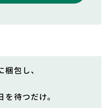
に梱包し、
。
日を待つだけ。