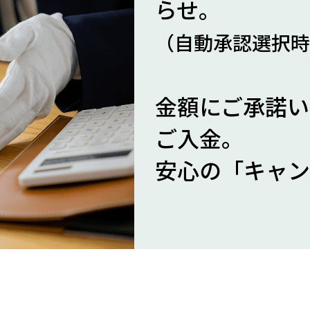
らせ。
（自動承認選択時
金額にご承諾い
ご入
金。
安心の「キャン