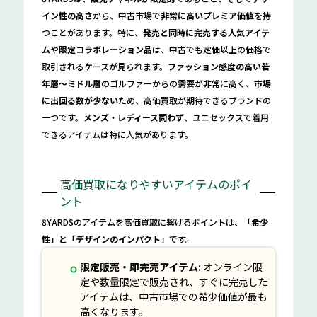
イン性の高さ
から、中古市場で
非常に高いプレミア価値
を持
つことがあります。特に、
発売と同時に完売する人気アイテ
ム
や
限定コラボレーション品
は、中古でも定価以上の価格で
取引されるケースが見られます。
ファッション感度の高い若
年層〜ミドル層
のゴルファーからの需要が非常に高く、
市場
に出回る数が少ない
ため、高価買取が期待できるブランドの
一つです。
メンズ・レディース問わず
、ユニセックスで着用
できるアイテムは特に人気があります。
高価買取になりやすいアイテムのポイ
ント
8YARDSのアイテムを高価買取に繋げるポイントは、
「希少
性」と「デザインのインパクト」
です。
限定販売・即完売アイテム:
オンライン限
定や数量限定で販売され、すぐに完売した
アイテムは、中古市場での希少価値が最も
高くなります。