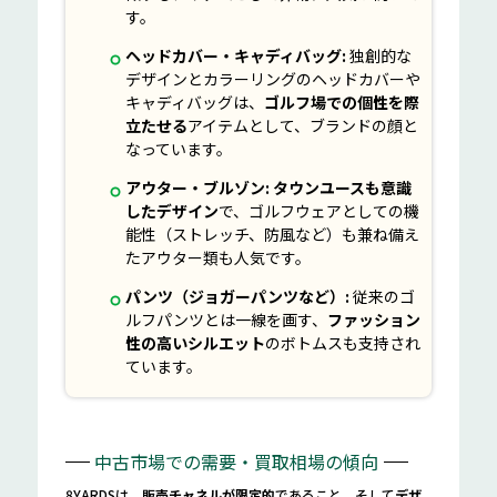
す。
ヘッドカバー・キャディバッグ:
独創的な
デザインとカラーリングのヘッドカバーや
キャディバッグは、
ゴルフ場での個性を際
立たせる
アイテムとして、ブランドの顔と
なっています。
アウター・ブルゾン:
タウンユースも意識
したデザイン
で、ゴルフウェアとしての機
能性（ストレッチ、防風など）も兼ね備え
たアウター類も人気です。
パンツ（ジョガーパンツなど）:
従来のゴ
ルフパンツとは一線を画す、
ファッション
性の高いシルエット
のボトムスも支持され
ています。
中古市場での需要・買取相場の傾向
8YARDSは、
販売チャネルが限定的
であること、そして
デザ