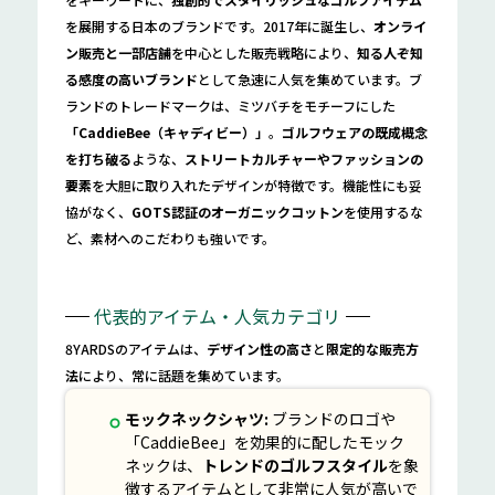
を展開する日本のブランドです。2017年に誕生し、
オンライ
ン販売と一部店舗
を中心とした販売戦略により、
知る人ぞ知
る感度の高いブランド
として急速に人気を集めています。ブ
ランドのトレードマークは、ミツバチをモチーフにした
「CaddieBee（キャディビー）」
。
ゴルフウェアの既成概念
を打ち破る
ような、
ストリートカルチャーやファッションの
要素
を大胆に取り入れたデザインが特徴です。機能性にも妥
協がなく、
GOTS認証のオーガニックコットン
を使用するな
ど、素材へのこだわりも強いです。
代表的アイテム・人気カテゴリ
8YARDSのアイテムは、
デザイン性の高さ
と
限定的な販売方
法
により、常に話題を集めています。
モックネックシャツ:
ブランドのロゴや
「CaddieBee」を効果的に配したモック
ネックは、
トレンドのゴルフスタイル
を象
徴するアイテムとして非常に人気が高いで