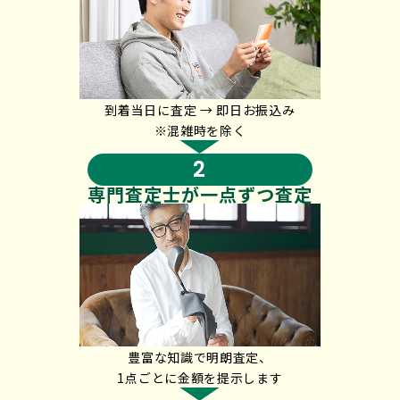
到着当日に査定 → 即日お振込み
※混雑時を除く
2
専門査定士が
一点ずつ査定
豊富な知識で明朗査定、
1点
ごとに金額を提示します