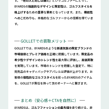
す。
「他の人と同じは嫌だ」
というゴルファーにとって、
8YARDSの
独創的なデザインと限定性
は、
ゴルフスタイルを
格上げする
ための重要な要素となっています。また、
機能性
へのこだわり
も、本格的なゴルファーからの信頼を得ていま
す。
GOLLETでの買取メリット
GOLLETでは、8YARDSのような
新進気鋭の限定ブランド
の
市場価値とプレミア価格
を正確に把握しています。
限定品の
希少性
や
デザインのトレンド性
を最大限に評価し、
高価買取
を実現しています。市場のトレンドを把握した査定で、特に
完売品のキャディバッグやアパレルは評価が上がります。お
客様の
個性的なゴルフスタイル
を彩った8YARDSのアイテム
を、GOLLETが責任を持って次のオーナーへと繋ぎます。
まとめ（安心感＋CTAを自然に）
8YARDSは、
ゴルフファッションの最先端
を走り続ける、非