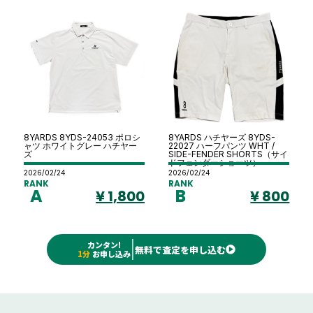
8YARDS 8YDS-24053 ポロシ
8YARDS ハチヤーズ 8YDS-
ャツ ホワイトグレー ハチヤー
22027 ハーフパンツ WHT /
ズ
SIDE-FENDER SHORTS（サイ
ドフェンダーショーツ）
2026/02/24
2026/02/24
RANK
RANK
A
B
¥ 1,800
¥ 800
カンタン!
無料で査定を申し込む
1分
お申し込み