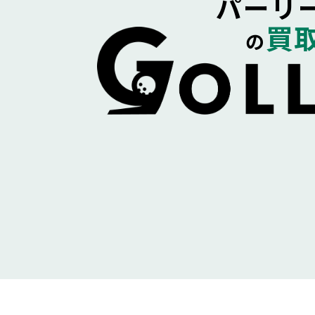
パーリ
買
の