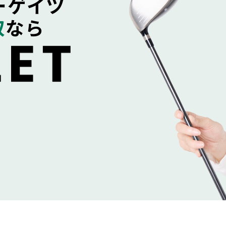
ーゲイツ
取
なら