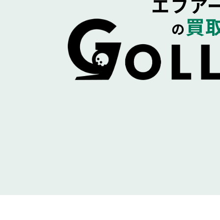
エフア
買
の