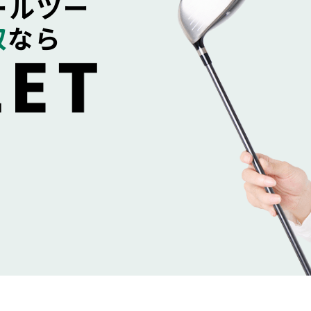
ールツー
取
なら