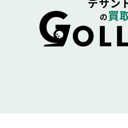
デサン
買
の