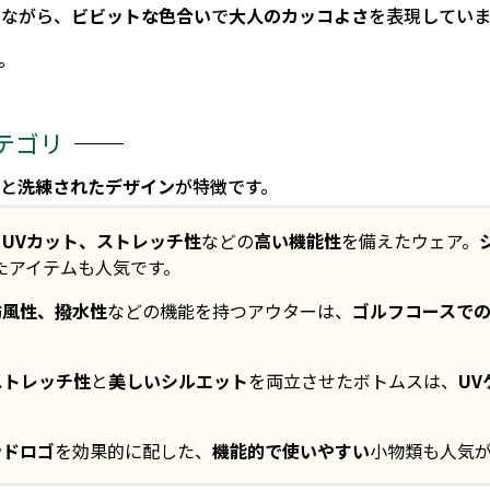
ちながら、
ビビットな色合い
で
大人のカッコよさ
を表現していま
。
テゴリ
性
と
洗練されたデザイン
が特徴です。
UVカット、ストレッチ性
などの
高い機能性
を備えたウェア。
たアイテムも人気です。
防風性、撥水性
などの機能を持つアウターは、
ゴルフコースで
ストレッチ性
と
美しいシルエット
を両立させたボトムスは、
U
ンドロゴ
を効果的に配した、
機能的で使いやすい
小物類も人気