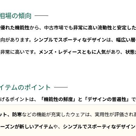
相場の傾向
と
優れた機能性
から、中古市場でも
非常に高い流動性
と
安定し
傾向があります。
シンプルでスポーティなデザイン
は、
幅広い層
は非常に高いです。
メンズ・レディースともに人気
があり、
状態
イテムのポイント
繋げるポイントは、
「機能性の鮮度」と「デザインの普遍性」
で
ット、防寒
などの機能が充実したウェアは、実用性が評価され
シーズンが新しいアイテム
や、
シンプルでスポーティなデザイン