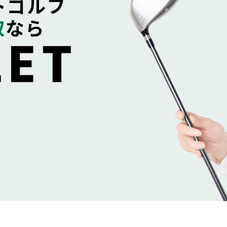
トゴルフ
取
なら