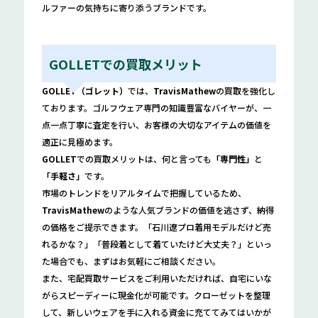
ルファーの気持ちに寄り添うブランドです。
GOLLETでの買取メリット
GOLLET（ゴレット）
では、
TravisMathew
の買取を強化し
ております。ゴルフウェア専門の知識豊富なバイヤーが、一
点一点丁寧に査定を行い、お客様の大切なアイテムの価値を
適正に見極めます。
GOLLET
での買取メリットは、何と言っても
「専門性」
と
「手軽さ」
です。
市場のトレンドをリアルタイムで把握しているため、
TravisMathew
のような人気ブランドの価値を逃さず、納得
の価格をご提示できます。「石川遼プロ着用モデルだけど売
れるかな？」「普段着として着ていたけど大丈夫？」といっ
た場合でも、まずはお気軽にご相談ください。
また、宅配買取サービスをご利用いただければ、自宅にいな
がらスピーディーに現金化が可能です。クローゼットを整理
して、新しいウェアを手に入れる資金に充ててみてはいかが