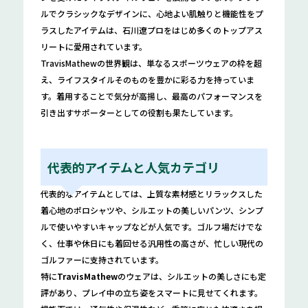
ルでクラシックなデザインに、心地よい肌触りと機能性をプ
ラスしたアイテムは、石川遼プロをはじめ多くのトップアス
リートに愛用されています。
TravisMathewの世界観は、単なるスポーツウェアの枠を超
え、ライフスタイルそのものを豊かに彩る力を持っていま
す。着用することで気分が高揚し、最高のパフォーマンスを
引き出すサポーターとしての役割も果たしています。
代表的アイテムと人気カテゴリ
代表的なアイテムとしては、上質な素材感とリラックスした
着心地のポロシャツや、シルエットの美しいパンツ、シンプ
ルで使いやすいキャップなどが人気です。ゴルフ場だけでな
く、仕事や休日にも着回せる汎用性の高さが、忙しい現代の
ゴルファーに支持されています。
特に
TravisMathew
のウェアは、シルエットの美しさにも定
評があり、プレイ中の立ち姿をスマートに見せてくれます。