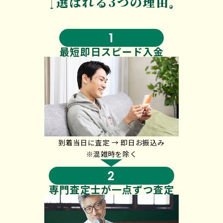
選ばれる3つの理由
1
最短即日
スピード入金
到着当日に査定 → 即日お振込み
※混雑時を除く
2
専門査定士が
一点ずつ査定