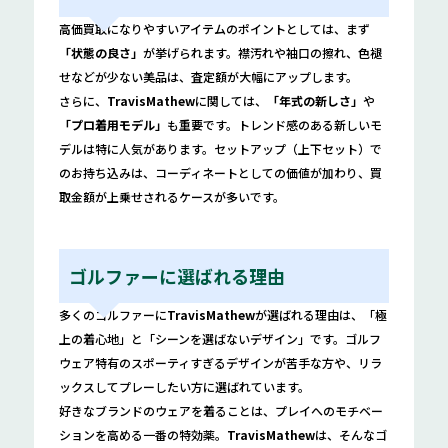
高価買取になりやすいアイテムのポイントとしては、まず
「状態の良さ」
が挙げられます。襟汚れや袖口の擦れ、色褪
せなどが少ない美品は、査定額が大幅にアップします。
さらに、
TravisMathew
に関しては、
「年式の新しさ」
や
「プロ着用モデル」
も重要です。トレンド感のある新しいモ
デルは特に人気があります。セットアップ（上下セット）で
のお持ち込みは、コーディネートとしての価値が加わり、買
取金額が上乗せされるケースが多いです。
ゴルファーに選ばれる理由
多くのゴルファーに
TravisMathew
が選ばれる理由は、「極
上の着心地」と「シーンを選ばないデザイン」です。ゴルフ
ウェア特有のスポーティすぎるデザインが苦手な方や、リラ
ックスしてプレーしたい方に選ばれています。
好きなブランドのウェアを着ることは、プレイへのモチベー
ションを高める一番の特効薬。
TravisMathew
は、そんなゴ