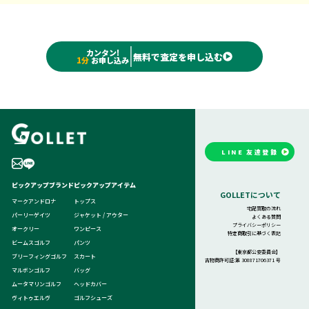
カンタン!
無料で査定を申し込む
1分
お申し込み
LINE 友達登録
ピックアップブランド
ピックアップアイテム
GOLLETについて
マークアンドロナ
トップス
宅配買取の流れ
パーリーゲイツ
ジャケット / アウター
よくある質問
プライバシーポリシー
オークリー
ワンピース
特定商取引に基づく表記
ビームスゴルフ
パンツ
【東京都公安委員会】
ブリーフィングゴルフ
スカート
古物商許可証:第 308871706371 号
マルボンゴルフ
バッグ
ムータマリンゴルフ
ヘッドカバー
ヴィトゥエルヴ
ゴルフシューズ