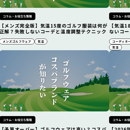
コラム・お役立ち情報
コラム・お
【メンズ完全版】気温15度のゴルフ服装は何が
【気温1
正解？失敗しないコーデと温度調整テクニック
ないコー
メンズゴルフウェア
気温
コーディネ
気温
コラム・お役立ち情報
コラム・お
【予算オーバー】ゴルフウェアは高い？コスパ
【202