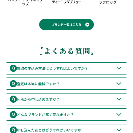
ティーエフダブリュー
ラフロッグ
ラブ
ブランド一覧はこちら
よくある質問
Q
買取の申込み方法はどうすればよいですか？
トップページにある「無料で査定を申し込む」ボタンからお申し
A
込みフォームへ進み、必要情報を入力してください。
Q
査定は本当に無料ですか？
はい、送料・査定料・振込手数料すべて無料です。キャンセル時
A
の返送料も当店が負担します（一部例外あり）。
Q
何点から申し込めますか？
お申し込みは合計5点以上から承っております。
A
トップス・パンツ・小物などどのような組み合わせでもOKで
Q
どんなブランドが高く売れますか？
す。
パーリーゲイツ、マークアンドロナ、ラフアンドスウェルなどの
A
人気ブランドは高額査定対象です。「取扱いブランド一覧」をご
Q
申し込んだあとはどうすればいいですか