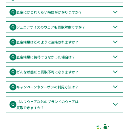
覧ください。
買取キットご注文の場合
A
届いたキットにお品物と申込書を入れて着払いでお送りくださ
Q
査定にはどれくらい時間がかかりますか？
い。
お荷物到着後、最短で即日～3営業日以内に査定結果をご連絡い
A
買取キットなしの場合
たします。（繁忙期を除く）
Q
ジュニアサイズのウェアも買取対象ですか？
お手持ちのダンボールに品物を入れて申込書を印刷し、同梱して
恐れ入りますが、キッズ・ジュニアサイズは対象外となっており
着払いでお送りください。
A
ます。
Q
査定結果はどのように連絡されますか？
メールにて、1点ずつ明細付きでご連絡いたします。
A
Q
査定結果に納得できなかった場合は？
キャンセル可能です。その場合も返送料はGOLLETが負担いたし
A
ますのでご安心ください。
Q
どんな状態だと買取不可になりますか？
※全品価格が付かない場合のみ返送料の負担をお願いする事があ
破れ・強い汚れ・タバコ臭・経年劣化が著しいものは買取不可と
A
ります。
なる場合がございます。LINE査定で写真をお送り頂ければ事前に
Q
キャンペーンやクーポンの利用方法は？
判断できます。
お申し込みフォーム内の【合言葉】欄に、LINE登録特典などのク
A
ーポンコードをご記入ください。自動で査定額に10%上乗せされ
ゴルフウェア以外のブランドのウェアは
Q
ます。
買取できますか？
はい、一部のゴルフブランド以外のアパレルもお買取対象となり
A
ます。ただし、ブランドやお品物の状態、市場での需要によって
はお値段がつかない場合もございます。お買取対象かどうかご不