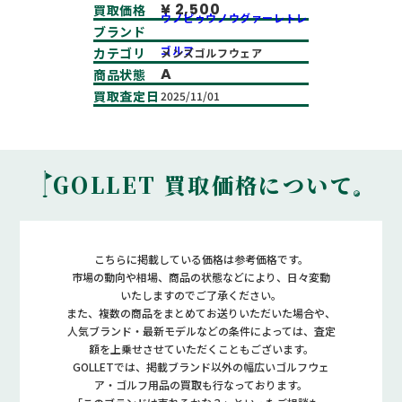
¥ 2,500
買取価格
ウノピゥウノウグァーレトレ
ブランド
ゴルフ
カテゴリ
メンズゴルフウェア
A
商品状態
買取査定日
2025/11/01
GOLLET 買取価格について
こちらに掲載している価格は参考価格です。
市場の動向や相場、商品の状態などにより、日々変動
いたしますのでご了承ください。
また、複数の商品をまとめてお送りいただいた場合や、
人気ブランド・最新モデルなどの条件に
よっては、査定
額を上乗せさせていただくこともございます。
GOLLETでは、掲載ブランド以外の幅広いゴルフウェ
ア・ゴルフ用品の買取も行なっております。