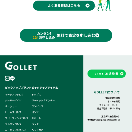
明な場合は、お気軽にお問い合わせください。
よくある質問はこちら
カンタン!
無料で査定を申し込む
1分
お申し込み
LINE 友達登録
ピックアップブランド
ピックアップアイテム
GOLLETについて
マークアンドロナ
トップス
宅配買取の流れ
パーリーゲイツ
ジャケット / アウター
よくある質問
プライバシーポリシー
オークリー
ワンピース
特定商取引に基づく表記
ビームスゴルフ
パンツ
【東京都公安委員会】
ブリーフィングゴルフ
スカート
古物商許可証:第 308871706371 号
マルボンゴルフ
バッグ
ムータマリンゴルフ
ヘッドカバー