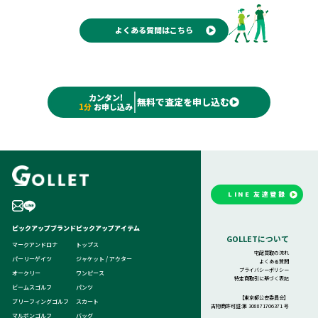
はお値段がつかない場合もございます。お買取対象かどうかご不
明な場合は、お気軽にお問い合わせください。
よくある質問はこちら
カンタン!
無料で査定を申し込む
1分
お申し込み
LINE 友達登録
ピックアップブランド
ピックアップアイテム
GOLLETについて
マークアンドロナ
トップス
宅配買取の流れ
パーリーゲイツ
ジャケット / アウター
よくある質問
プライバシーポリシー
オークリー
ワンピース
特定商取引に基づく表記
ビームスゴルフ
パンツ
【東京都公安委員会】
ブリーフィングゴルフ
スカート
古物商許可証:第 308871706371 号
マルボンゴルフ
バッグ