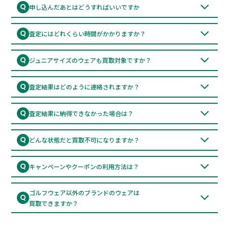
人気ブランドは高額査定対象です。「取扱いブランド一覧」をご
Q
申し込んだあとはどうすればいいですか
覧ください。
買取キットご注文の場合
A
届いたキットにお品物と申込書を入れて着払いでお送りくださ
Q
査定にはどれくらい時間がかかりますか？
い。
お荷物到着後、最短で即日～3営業日以内に査定結果をご連絡い
A
買取キットなしの場合
たします。（繁忙期を除く）
Q
ジュニアサイズのウェアも買取対象ですか？
お手持ちのダンボールに品物を入れて申込書を印刷し、同梱して
恐れ入りますが、キッズ・ジュニアサイズは対象外となっており
着払いでお送りください。
A
ます。
Q
査定結果はどのように連絡されますか？
メールにて、1点ずつ明細付きでご連絡いたします。
A
Q
査定結果に納得できなかった場合は？
キャンセル可能です。その場合も返送料はGOLLETが負担いたし
A
ますのでご安心ください。
Q
どんな状態だと買取不可になりますか？
※全品価格が付かない場合のみ返送料の負担をお願いする事があ
破れ・強い汚れ・タバコ臭・経年劣化が著しいものは買取不可と
A
ります。
なる場合がございます。LINE査定で写真をお送り頂ければ事前に
Q
キャンペーンやクーポンの利用方法は？
判断できます。
お申し込みフォーム内の【合言葉】欄に、LINE登録特典などのク
A
ーポンコードをご記入ください。自動で査定額に10%上乗せされ
ゴルフウェア以外のブランドのウェアは
Q
ます。
買取できますか？
はい、一部のゴルフブランド以外のアパレルもお買取対象となり
A
ます。ただし、ブランドやお品物の状態、市場での需要によって