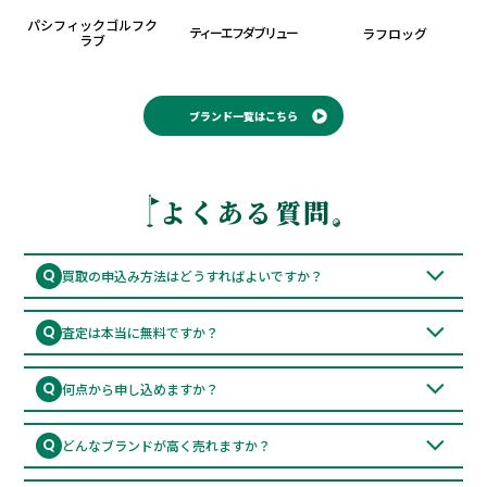
パシフィックゴルフク
ティーエフダブリュー
ラフロッグ
ラブ
ブランド一覧はこちら
よくある質問
Q
買取の申込み方法はどうすればよいですか？
トップページにある「無料で査定を申し込む」ボタンからお申し
A
込みフォームへ進み、必要情報を入力してください。
Q
査定は本当に無料ですか？
はい、送料・査定料・振込手数料すべて無料です。キャンセル時
A
の返送料も当店が負担します（一部例外あり）。
Q
何点から申し込めますか？
お申し込みは合計5点以上から承っております。
A
トップス・パンツ・小物などどのような組み合わせでもOKで
Q
どんなブランドが高く売れますか？
す。
パーリーゲイツ、マークアンドロナ、ラフアンドスウェルなどの
A